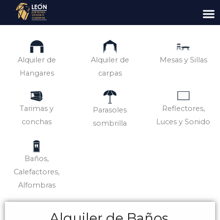
Ir
al
contenido
Alquiler de
Alquiler de
Mesas y Sillas
Hangares
carpas
Tarimas y
Reflectores,
Parasoles
conchas
Luces y Sonido
sombrilla
Baños,
Calefactores,
Alfombras
Alquiler de Baños,