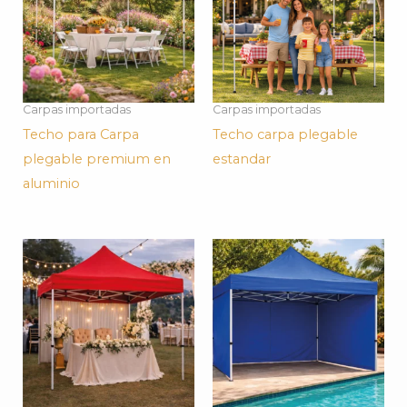
Carpas importadas
Carpas importadas
Techo para Carpa
Techo carpa plegable
plegable premium en
estandar
aluminio