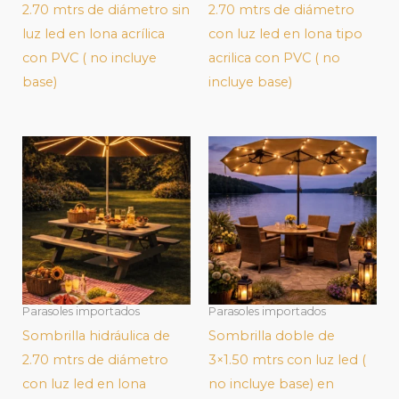
2.70 mtrs de diámetro sin
2.70 mtrs de diámetro
luz led en lona acrílica
con luz led en lona tipo
con PVC ( no incluye
acrilica con PVC ( no
base)
incluye base)
Parasoles importados
Parasoles importados
Sombrilla hidráulica de
Sombrilla doble de
2.70 mtrs de diámetro
3×1.50 mtrs con luz led (
con luz led en lona
no incluye base) en