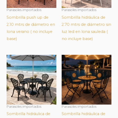
Parasoles importados
Parasoles importados
Sombrilla push up de
Sombrilla hidráulica de
2.10 mtrs de diámetro en
2.70 mtrs de diámetro sin
lona verano ( no incluye
luz led en lona sauleda (
base)
no incluye base)
Parasoles importados
Parasoles importados
Sombrilla hidráulica de
Sombrilla hidráulica de