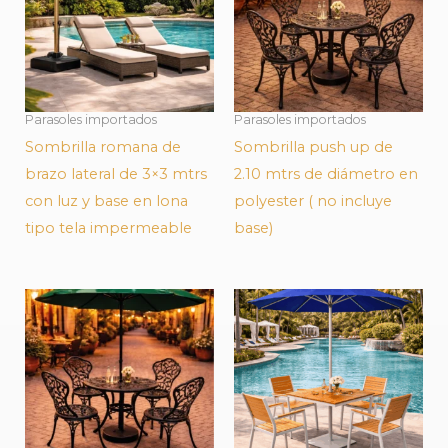
Parasoles importados
Parasoles importados
Sombrilla romana de
Sombrilla push up de
brazo lateral de 3×3 mtrs
2.10 mtrs de diámetro en
con luz y base en lona
polyester ( no incluye
tipo tela impermeable
base)